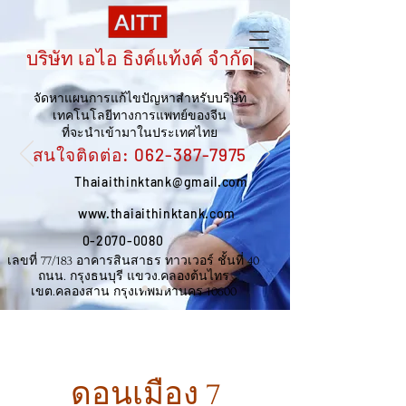
บริษัท เอไอ ธิงค์แท้งค์ จำกัด
จัดหาแผนการแก้ไขปัญหาสำหรับบริษัท
เทคโนโลยีทางการแพทย์ของจีน
ที่จะนำเข้ามาในประเทศไทย
สนใจติดต่อ:
062-387-7975
Thaiaithinktank@gmail.com
www.thaiaithinktank.com
0-2070-0080
เลขที่ 77/183 อาคารสินสาธร ทาวเวอร์ ชั้นที่ 40
ถนน. กรุงธนบุรี แขวง.คลองต้นไทร
เขต.คลองสาน กรุงเทพมหานคร 10600
ดอนเมือง 7