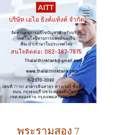
บริษัท เอไอ ธิงค์แท้งค์ จำกัด
จัดหาแผนการแก้ไขปัญหาสำหรับบริษัท
เทคโนโลยีทางการแพทย์ของจีน
ที่จะนำเข้ามาในประเทศไทย
สนใจติดต่อ:
062-387-7975
Thaiaithinktank@gmail.com
www.thaiaithinktank.com
0-2070-0080
เลขที่ 77/183 อาคารสินสาธร ทาวเวอร์ ชั้นที่ 40
ถนน. กรุงธนบุรี แขวง.คลองต้นไทร
เขต.คลองสาน กรุงเทพมหานคร 10600
พระรามสอง 7