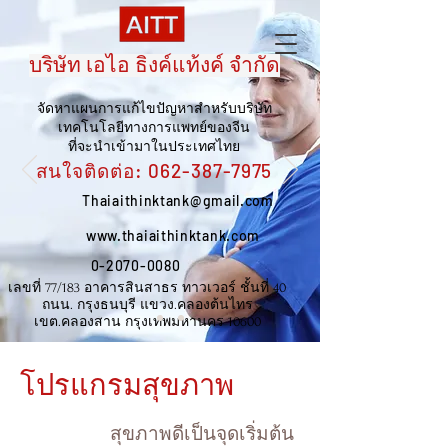
บริษัท เอไอ ธิงค์แท้งค์ จำกัด
จัดหาแผนการแก้ไขปัญหาสำหรับบริษัท
เทคโนโลยีทางการแพทย์ของจีน
ที่จะนำเข้ามาในประเทศไทย
สนใจติดต่อ:
062-387-7975
Thaiaithinktank@gmail.com
www.thaiaithinktank.com
0-2070-0080
เลขที่ 77/183 อาคารสินสาธร ทาวเวอร์ ชั้นที่ 40
ถนน. กรุงธนบุรี แขวง.คลองต้นไทร
เขต.คลองสาน กรุงเทพมหานคร 10600
โปรแกรมสุขภาพ
สุขภาพดีเป็นจุดเริ่มต้น