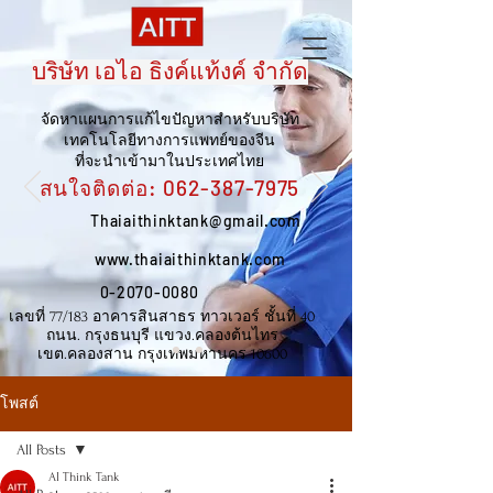
บริษัท เอไอ ธิงค์แท้งค์ จำกัด
จัดหาแผนการแก้ไขปัญหาสำหรับบริษัท
เทคโนโลยีทางการแพทย์ของจีน
ที่จะนำเข้ามาในประเทศไทย
สนใจติดต่อ:
062-387-7975
Thaiaithinktank@gmail.com
www.thaiaithinktank.com
0-2070-0080
เลขที่ 77/183 อาคารสินสาธร ทาวเวอร์ ชั้นที่ 40
ถนน. กรุงธนบุรี แขวง.คลองต้นไทร
เขต.คลองสาน กรุงเทพมหานคร 10600
โพสต์
All Posts
AI Think Tank