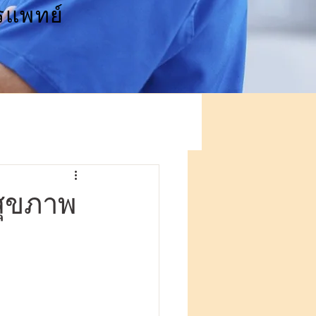
รแพทย์
จสุขภาพ