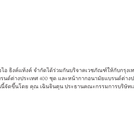
ัทเอไอ ธิงค์แท้งค์ จำกัดได้ร่วมกันบริจาคเวชภัณฑ์ให้กับกร
แบรนด์ต่างประเทศ 400 ชุด และหน้ากากอนามัยแบรนด์ต่า
งงานนี้จัดขึ้นโดย คุณ เฉินจินตุน ประธานคณะกรรมการบริษัทเอ