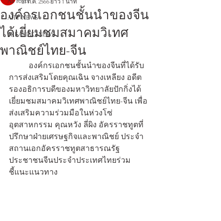
All Posts
21 ก.ค. 2566
ยาว 1 นาที
องค์กรเอกชนชั้นนำของจีน
AITT NEWS
ได้เยี่ยมชมสมาคมวิเทศ
BREAKING NEWS
พาณิชย์ไทย-จีน
	องค์กรเอกชนชั้นนำของจีนที่ได้รับ
การส่งเสริมโดยคุณเฉิน จางเหลียง อดีต
รองอธิการบดีของมหาวิทยาลัยปักกิ่งได้
เยี่ยมชมสมาคมวิเทศพาณิชย์ไทย-จีน เพื่อ
ส่งเสริมความร่วมมือในห่วงโซ่
อุตสาหกรรม 
คุณหวัง ลี่ผิง อัครราชทูตที่
ปรึกษาฝ่ายเศรษฐกิจและพาณิชย์ ประจำ
สถานเอกอัครราชทูตสาธารณรัฐ
ประชาชนจีนประจำประเทศไทยร่วม
ชี้แนะแนวทาง