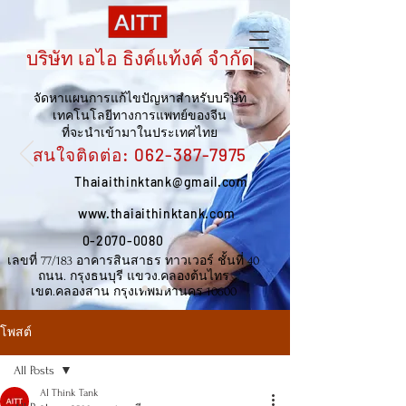
บริษัท เอไอ ธิงค์แท้งค์ จำกัด
จัดหาแผนการแก้ไขปัญหาสำหรับบริษัท
เทคโนโลยีทางการแพทย์ของจีน
ที่จะนำเข้ามาในประเทศไทย
สนใจติดต่อ:
062-387-7975
Thaiaithinktank@gmail.com
www.thaiaithinktank.com
0-2070-0080
เลขที่ 77/183 อาคารสินสาธร ทาวเวอร์ ชั้นที่ 40
ถนน. กรุงธนบุรี แขวง.คลองต้นไทร
เขต.คลองสาน กรุงเทพมหานคร 10600
โพสต์
All Posts
AI Think Tank