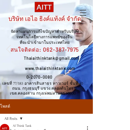
บริษัท เอไอ ธิงค์แท้งค์ จำกัด
จัดหาแผนการแก้ไขปัญหาสำหรับบริษัท
เทคโนโลยีทางการแพทย์ของจีน
ที่จะนำเข้ามาในประเทศไทย
สนใจติดต่อ:
062-387-7975
Thaiaithinktank@gmail.com
www.thaiaithinktank.com
0-2070-0080
เลขที่ 77/183 อาคารสินสาธร ทาวเวอร์ ชั้นที่ 40
ถนน. กรุงธนบุรี แขวง.คลองต้นไทร
เขต.คลองสาน กรุงเทพมหานคร 10600
โพสต์
All Posts
AI Think Tank